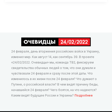
«Путин
понимает,
что
его
везение
не
бесконечно»
24 февраля, день вторжения российских войск в Украину,
изменил мир. Как август 14, как сентябрь 39. В проекте
«24/02/2022. Очевидцы» мы, команда ТВ2, фиксируем
свидетельства обычных людей о том, что они думали и
чувствовали 24 февраля и сразу после этой даты. Что
изменилось в их жизни после 24 февраля? Что думают о
Путине, о российской власти? В чем видят причину беды,
начавшейся 24 февраля? Чего боятся, на что надеются?
Каким видят будущее России и Украины?
Подробнее