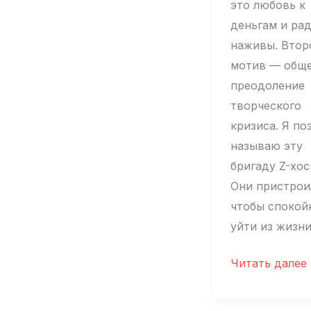
это любовь к
деньгам и ра
наживы. Втор
мотив — общ
преодоление
творческого
кризиса. Я по
называю эту
бригаду Z-хос
Они пристрои
чтобы спокой
уйти из жизни
Михаил
Читать далее 
Козырев:
«Кто