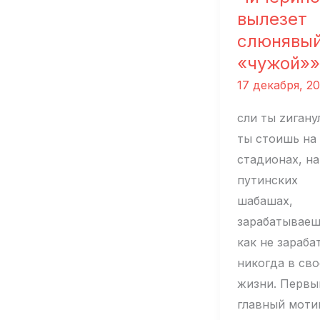
вылезет
слюнявы
«чужой»»
17 декабря, 2
сли ты zигану
ты стоишь на
стадионах, на
путинских
шабашах,
зарабатываеш
как не зараба
никогда в св
жизни. Первы
главный моти