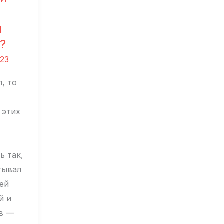
й
?
023
л, то
 этих
ь так,
тывал
оей
й и
в —