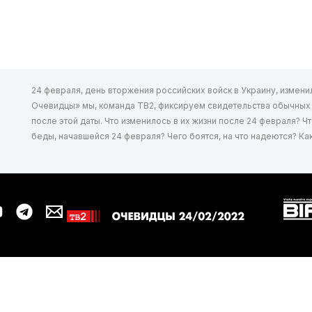
24 февраля, день вторжения российских войск в Украину, изменил 
Очевидцы» мы, команда ТВ2, фиксируем свидетельства обычных л
после этой даты. Что изменилось в их жизни после 24 февраля? Ч
беды, начавшейся 24 февраля? Чего боятся, на что надеются? К