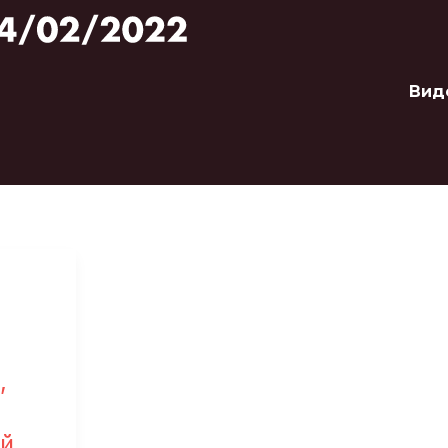
Вид
,
й