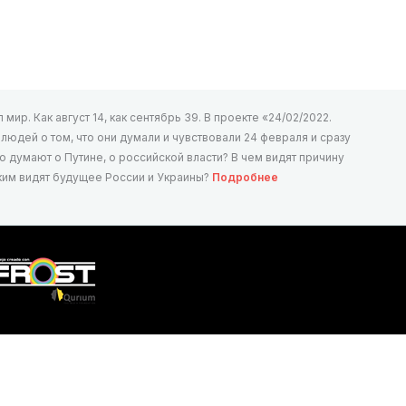
мир. Как август 14, как сентябрь 39. В проекте «24/02/2022.
юдей о том, что они думали и чувствовали 24 февраля и сразу
то думают о Путине, о российской власти? В чем видят причину
аким видят будущее России и Украины?
Подробнее