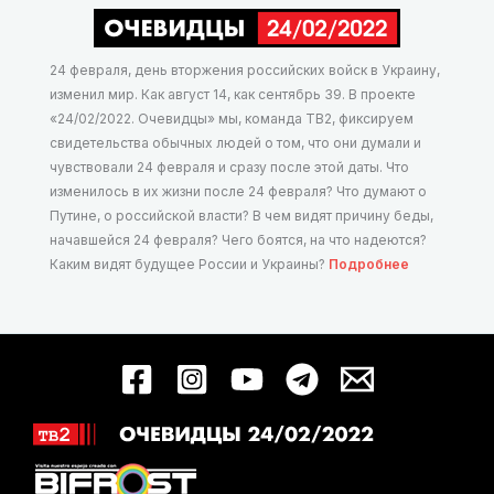
24 февраля, день вторжения российских войск в Украину,
изменил мир. Как август 14, как сентябрь 39. В проекте
«24/02/2022. Очевидцы» мы, команда ТВ2, фиксируем
свидетельства обычных людей о том, что они думали и
чувствовали 24 февраля и сразу после этой даты. Что
изменилось в их жизни после 24 февраля? Что думают о
Путине, о российской власти? В чем видят причину беды,
начавшейся 24 февраля? Чего боятся, на что надеются?
Каким видят будущее России и Украины?
Подробнее