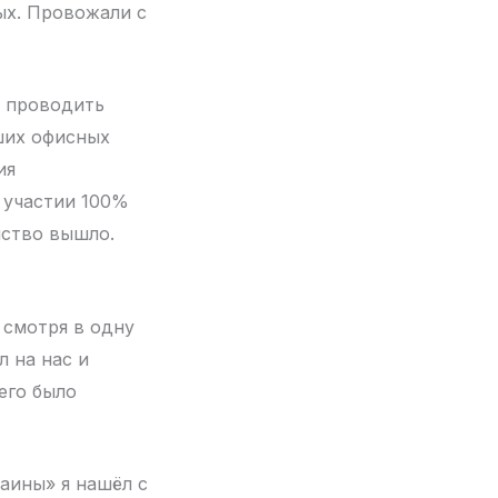
ых. Провожали с
» проводить
ших офисных
ия
а участии 100%
нство вышло.
 смотря в одну
л на нас и
его было
аины» я нашёл с