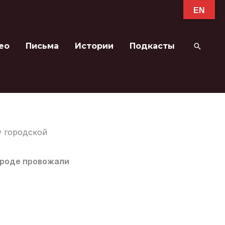
EN
ео
Письма
Истории
Подкасты
Поиск
у городской
городе провожали