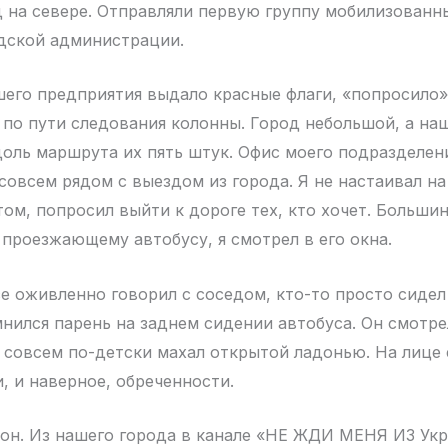
 на севере. Отправляли первую группу мобилизованн
одской администрации.
его предприятия выдало красные флаги, «попросило
по пути следования колонны. Город небольшой, а на
доль маршрута их пять штук. Офис моего подразделен
совсем рядом с выездом из города. Я не настаивал н
том, попросил выйти к дороге тех, кто хочет. Больши
 проезжающему автобусу, я смотрел в его окна.
се оживленно говорил с соседом, кто-то просто сидел
мнился парень на заднем сидении автобуса. Он смотре
о совсем по-детски махал открытой ладонью. На лице 
, и наверное, обреченности.
 он. Из нашего города в канале «НЕ ЖДИ МЕНЯ ИЗ Укр