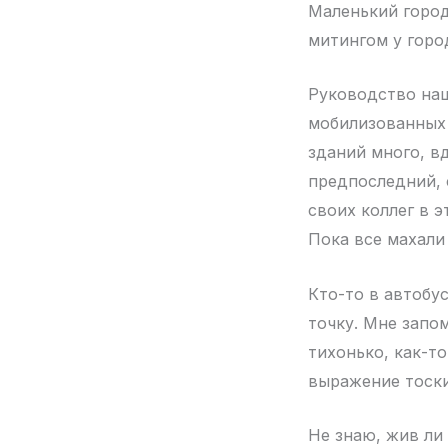
Маленький город
митингом у гор
Руководство наш
мобилизованных 
зданий много, в
предпоследний, 
своих коллег в э
Пока все махали
Кто-то в автобу
точку. Мне запо
тихонько, как-т
выражение тоски
Не знаю, жив ли