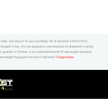
мир. Как август 14, как сентябрь 39. В проекте «24/02/2022.
юдей о том, что они думали и чувствовали 24 февраля и сразу
то думают о Путине, о российской власти? В чем видят причину
аким видят будущее России и Украины?
Подробнее