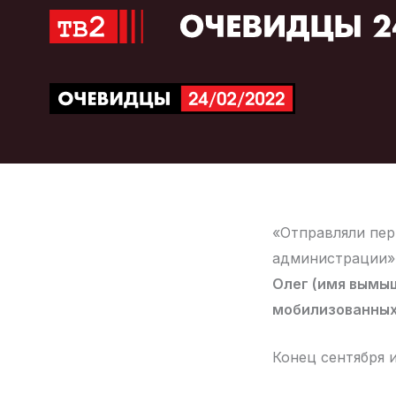
Перейти
к
содержимому
«Отправляли пер
администрации»
Олег (имя вымыш
мобилизованных 
Конец сентября 