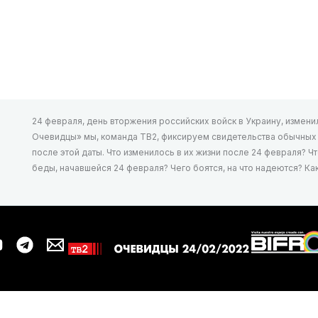
24 февраля, день вторжения российских войск в Украину, изменил 
Очевидцы» мы, команда ТВ2, фиксируем свидетельства обычных л
после этой даты. Что изменилось в их жизни после 24 февраля? Ч
беды, начавшейся 24 февраля? Чего боятся, на что надеются? К