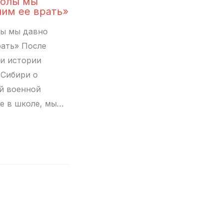
колы мы
чим ее врать»
лы мы давно
рать» После
и истории
 Сибири о
й военной
е в школе, мы…