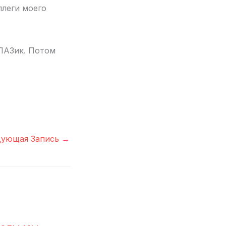
ллеги моего
ПАЗик. Потом
дующая Запись
→