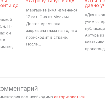
обы
«Страну тянут в ад»
«Для ш
дойти до
давно у
Маргарите (имя изменено)
«Для шко
17 лет. Она из Москвы.
овской
учим ее в
Долгое время она
Он, IT-
публикаци
закрывала глаза на то, что
час он
Артура из
происходит в стране.
е в
навязчиво
После…
нимает,
пропаганд
комментарий
омментария вам необходимо
авторизоваться
.