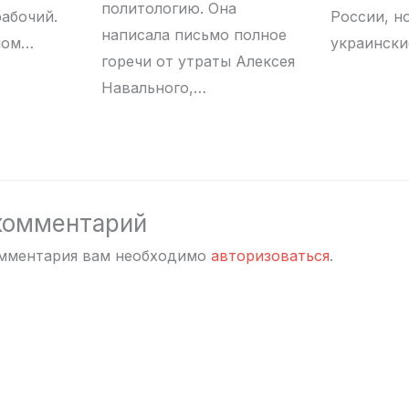
политологию. Она
рабочий.
России, но
написала письмо полное
ном…
украински
горечи от утраты Алексея
Навального,…
комментарий
омментария вам необходимо
авторизоваться
.