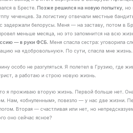
зался в Бресте.
Позже решился на новую попытку
, но
руппу чеченцев. За логистику отвечали местные бандит
с задержали белорусы. Меня — на заставу, потом в Б
 провел меньше месяца, но это запомнится на всю жиз
ссию — в руки ФСБ.
Меня спасла сестра: уговорила с
ацию на «добровольную». По сути, спасла мне жизнь.
ину особо не разгуляться. Я полетел в Грузию, где жи
урист, а работаю и строю новую жизнь.
дто я проживаю вторую жизнь. Первой больше нет. Она
ем. Нам, «обнуленным», повезло — у нас две жизни. П
погом. Вторая — счастливая или нет, но непредсказуе
го оно сейчас ясное?