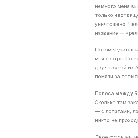
немного меня вы
только настояще
уничтожено. Чел
название — «рело
Потом я улетел 
моя сестра. Со 
двух парней из 
помяли за попыт
Полоса между Бе
Сколько там зако
— с лопатами, л
никто не проход
Двое суток мы и