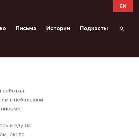
EN
ео
Письма
Истории
Подкасты
Поиск
н работал
лем в небольшой
 письме.
юсь и еду на
том, около