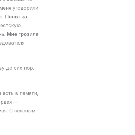
 меня уговорили
ы.
Попытка
рестскую
нь.
Мне грозила
ледователя
ву до сих пор.
 есть в памяти,
ервая —
мая. С неясным