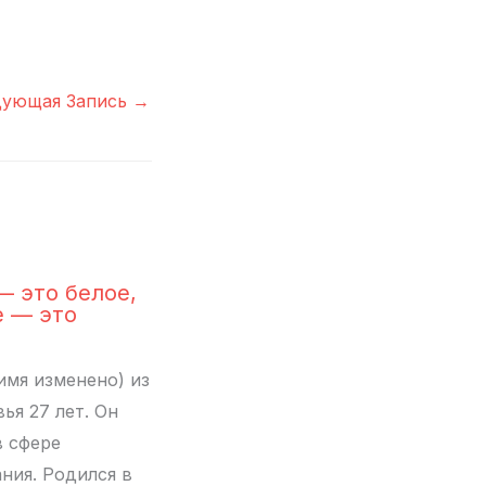
дующая Запись
→
— это белое,
е — это
имя изменено) из
ья 27 лет. Он
в сфере
ния. Родился в