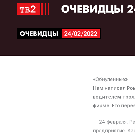
Перейти
к
содержимому
«Обнуленные»
Нам написал Ром
водителем тролл
фирме. Его пере
— 24 февраля. Ра
предприятие. Ка