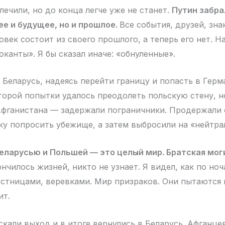
лечили, но до конца легче уже не станет.
Путин забра
е и будущее, но и прошлое.
Все события, друзей, зн
овек состоит из своего прошлого, а теперь его нет. 
канты». Я бы сказал иначе: «обнуленные».
в Беларусь, надеясь перейти границу и попасть в Гер
второй попытки удалось преодолеть польскую стену, н
Афганистана — задержали пограничники. Продержали 
ку попросить убежище, а затем выбросили на «нейтра
ларусью и Польшей — это целый мир. Братская моги
нчилось жизней, никто не узнает. Я видел, как по но
естницами, веревками. Мир призраков. Они пытаются 
ит.
скали выход и в итоге вернулись в Беларусь. Афганце