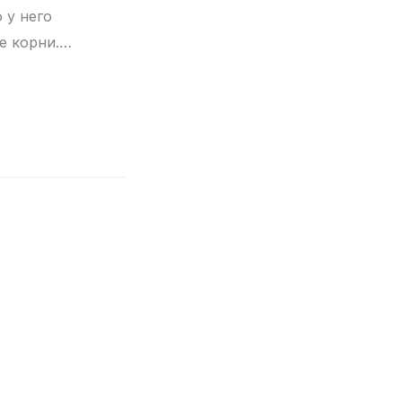
 у него
е корни.…