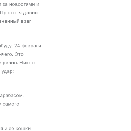
л за новостями и
. Просто
я давно
знанный враг
абуду. 24 февраля
ичего. Это
е равно.
Никого
 удар:
Барабасом.
у самого
.
ия и ее кошки