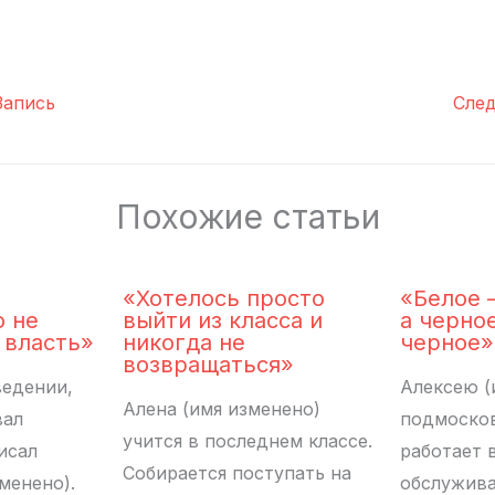
апись
Сле
Похожие статьи
«Хотелось просто
«Белое 
о не
выйти из класса и
а черно
 власть»
никогда не
черное»
возвращаться»
ведении,
Алексею (
Алена (имя изменено)
вал
подмосков
учится в последнем классе.
исал
работает 
Собирается поступать на
менено).
обслужива