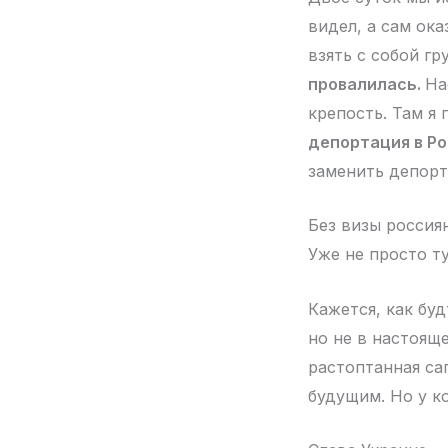
видел, а сам ока
взять с собой г
провалилась.
На
крепость. Там я
депортация в Ро
заменить депорт
Без визы россиян
Уже не просто т
Кажется, как бу
но не в настоящ
растоптанная са
будущим. Но у ко