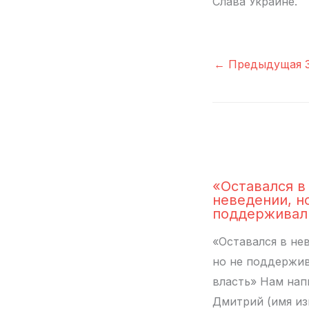
Слава Украине.
←
Предыдущая З
«Оставался в
неведении, н
поддерживал
«Оставался в не
но не поддержи
власть» Нам нап
Дмитрий (имя из