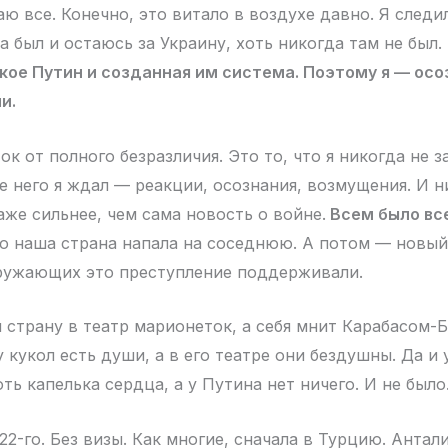
аю все. Конечно, это витало в воздухе давно. Я следи
а был и остаюсь за Украину, хоть никогда там не был
кое Путин и созданная им система. Поэтому я — осо
и.
ок от полного безразличия. Это то, что я никогда не з
е него я ждал — реакции, осознания, возмущения. И н
аже сильнее, чем сама новость о войне.
Всем было вс
то наша страна напала на соседнюю. А потом — новый
ружающих это преступление поддерживали.
 страну в театр марионеток, а себя мнит Карабасом-
у кукол есть души, а в его театре они бездушны. Да и 
ть капелька сердца, а у Путина нет ничего. И не было
22-го. Без визы. Как многие, сначала в Турцию. Антал