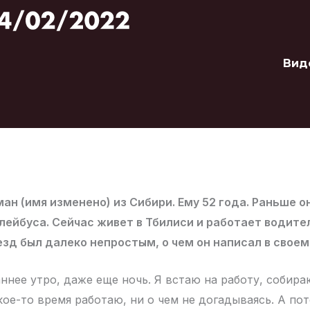
Вид
ан (имя изменено) из Сибири. Ему 52 года. Раньше о
ейбуса. Сейчас живет в Тбилиси и работает водите
езд был далеко непростым, о чем он написал в своем
ннее утро, даже еще ночь. Я встаю на работу, собира
кое-то время работаю, ни о чем не догадываясь. А по