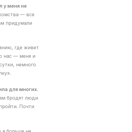
л у меня не
акомства — все
Нам придумали
манию, где живет
о нас — меня и
сутки, немного
лку».
ла для многих.
чам бродят люди
пройти. Почти
в я больше не