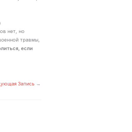
а
ов нет, но
военной травмы,
литься, если
дующая Запись
→