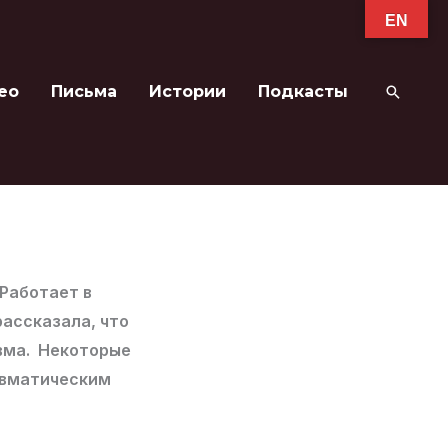
EN
ео
Письма
Истории
Подкасты
Поиск
 Работает в
ассказала, что
вма. Некоторые
равматическим