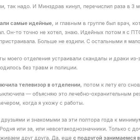
ли, так надо. И Минздрав кинул, перечислил раза в 3 
хали самые идейные
, и главным в группе был врач, к
л. Он-то точно не хотел, знаю. Идейных потом я с ПТ
пристраивала. Больше не ездили. С остальными я мал
ты моего отделения устраивали скандалы и драки из-
ходилось без травм и полиции.
лючила телевизор в отделении
, потом к лету его сно
ыключила — объясняю это лечебно-охранительным ре
вечером, когда я ухожу с работы.
 друзьями и знакомыми за эти полтора года к миним
Родня или за, или невсетакоднозначники. Только с до
живаем друг друга. Да, еще
с подругой занимаемся 