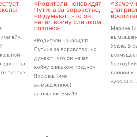
естует,
«Родители ненавидят
«Зачем 
акелы
Путина за воровство,
„патрио
но думают, что он
воспита
начал войну слишком
поздно»
в
Марине (и
ителей».
вымышленн
«Родители ненавидят
й
Урала. В 
Путина за воровство, но
кальной
возмущае
думают, что он начал
следуют за
братоубий
войну слишком поздно»
сте против
войной и 
Ярослав (имя
«уроки о…
вымышленное) —
школьник. Ему 16…