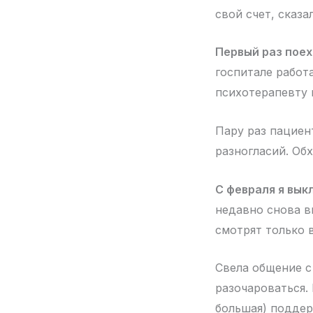
свой счет, сказа
Первый раз пое
госпитале работа
психотерапевту 
Пару раз пациен
разногласий. Об
С февраля я вык
недавно снова в
смотрят только 
Свела общение с
разочароваться. 
большая) поддер