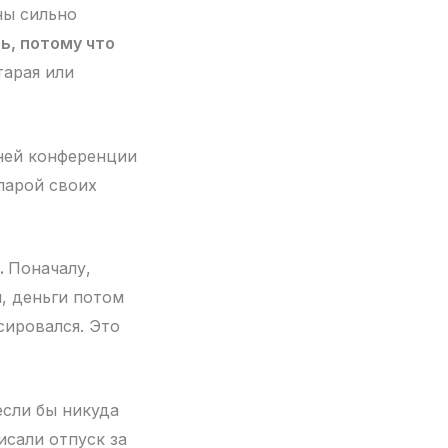
ны сильно
ь, потому что
тарая или
нней конференции
парой своих
.
Поначалу,
, деньги потом
сировался. Это
если бы никуда
исали отпуск за