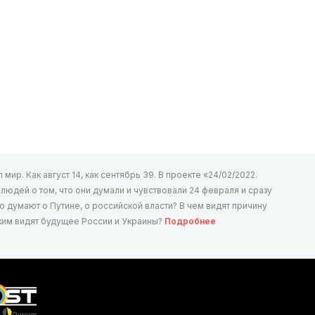
мир. Как август 14, как сентябрь 39. В проекте «24/02/2022.
юдей о том, что они думали и чувствовали 24 февраля и сразу
то думают о Путине, о российской власти? В чем видят причину
аким видят будущее России и Украины?
Подробнее