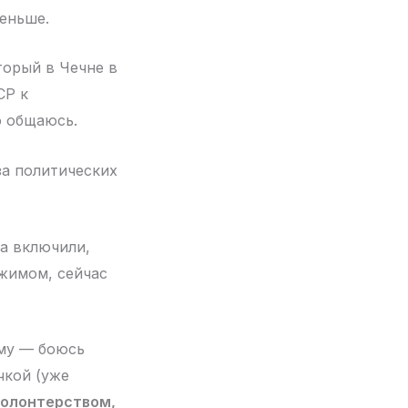
меньше.
оторый в Чечне в
СР к
о общаюсь.
за политических
ва включили,
жимом, сейчас
уму — боюсь
чкой (уже
волонтерством,