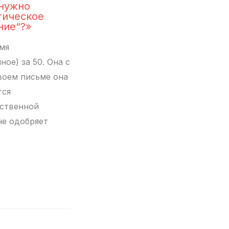
нужно
тическое
ние“?»
мя
ое) за 50. Она с
своем письме она
тся
ственной
не одобряет