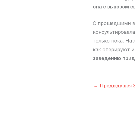
она с вывозом с
С прошедшими во
консультировала
только пока. На
как оперируют и
заведению прид
←
Предыдущая З