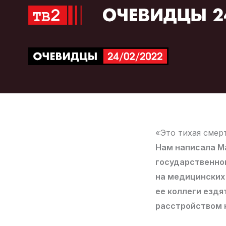
Перейти
к
содержимому
«Это тихая смер
Нам написала Ма
государственно
на медицинских
ее коллеги ездя
расстройством 