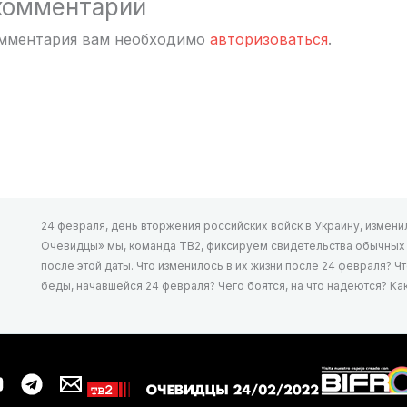
комментарий
омментария вам необходимо
авторизоваться
.
24 февраля, день вторжения российских войск в Украину, изменил 
Очевидцы» мы, команда ТВ2, фиксируем свидетельства обычных л
после этой даты. Что изменилось в их жизни после 24 февраля? Ч
беды, начавшейся 24 февраля? Чего боятся, на что надеются? К