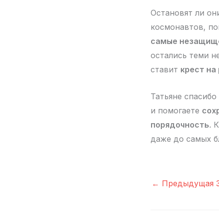
Остановят ли он
космонавтов, по
самые незащищё
остались теми н
ставит
крест на
Татьяне спасибо
и помогаете
сох
порядочность
. 
даже до самых б
←
Предыдущая З