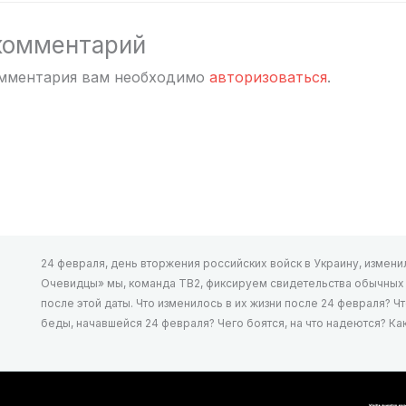
комментарий
омментария вам необходимо
авторизоваться
.
24 февраля, день вторжения российских войск в Украину, изменил 
Очевидцы» мы, команда ТВ2, фиксируем свидетельства обычных л
после этой даты. Что изменилось в их жизни после 24 февраля? Ч
беды, начавшейся 24 февраля? Чего боятся, на что надеются? К