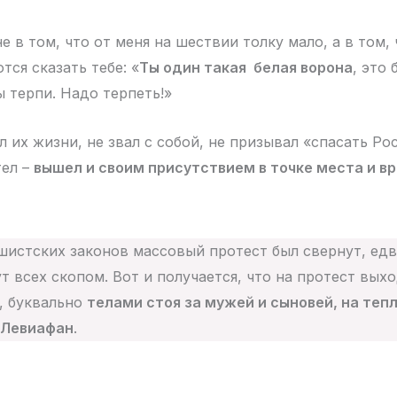
 в том, что от меня на шествии толку мало, а в том,
ся сказать тебе: «
Ты один такая белая ворона
, это
ы терпи. Надо терпеть!»
л их жизни, не звал с собой, не призывал «спасать Р
тел –
вышел и своим присутствием в точке места и в
шистских законов массовый протест был свернут, ед
т всех скопом. Вот и получается, что на протест вых
а, буквально
телами стоя за мужей и сыновей, на теп
 Левиафан
.