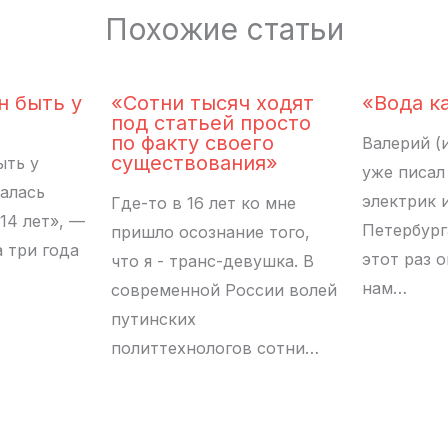
Похожие статьи
н быть у
«Сотни тысяч ходят
«Вода к
под статьей просто
по факту своего
Валерий (
существования»
ыть у
уже писал
чалась
электрик 
Где-то в 16 лет ко мне
14 лет», —
Петербурга
пришло осознание того,
а три года
этот раз о
что я - транс-девушка. В
нам…
современной России волей
путинских
политтехнологов сотни…