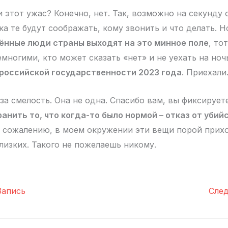
и этот ужас? Конечно, нет. Так, возможно на секунду
ка те будут соображать, кому звонить и что делать. 
нные люди страны выходят на это минное поле
, то
емногими, кто может сказать «нет» и не уехать на но
 российской государственности 2023 года
. Приехали
 за смелость. Она не одна. Спасибо вам, вы фиксируе
ранить то, что когда-то было нормой – отказ от убий
К сожалению, в моем окружении эти вещи порой прих
лизких. Такого не пожелаешь никому.
апись
Сле