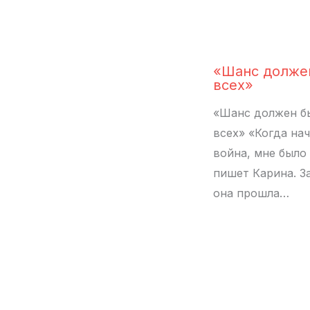
«Шанс долже
всех»
«Шанс должен б
всех» «Когда на
война, мне было 
пишет Карина. З
она прошла…