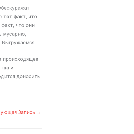
 обескуражат
Но
тот факт, что
т факт, что они
чь мусарню,
. Выгружаемся.
те происходящее
ства и
одится доносить
дующая Запись
→