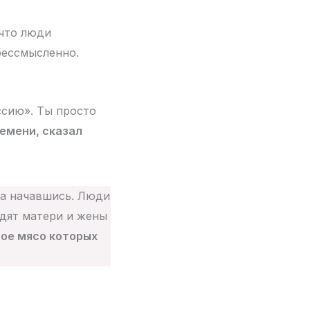
 что люди
 бессмысленно.
оссию». Ты просто
ремени, сказал
ва начавшись. Люди
одят матери и жены
лое мясо которых