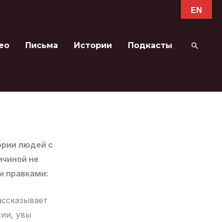
EN
ео
Письма
Истории
Подкасты
Поиск
ории людей с
ичиной не
и правками:
рассказывает
сии, увы