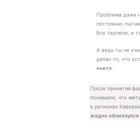
Проблема даже не
постоянно пытают
Все терпели, и т
А ведь ты не учи
делал то, что хо
«нет»
.
После принятия фа
понимали, что мету
в регионах Кавказ
жадно облизнулся