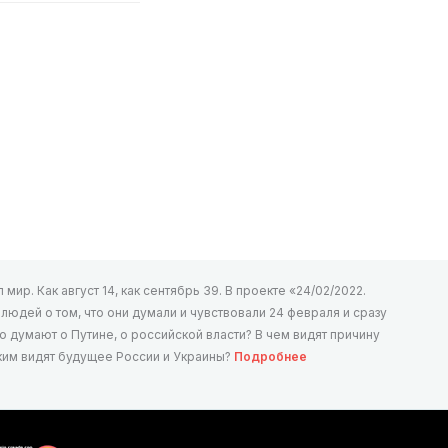
мир. Как август 14, как сентябрь 39. В проекте «24/02/2022.
юдей о том, что они думали и чувствовали 24 февраля и сразу
то думают о Путине, о российской власти? В чем видят причину
аким видят будущее России и Украины?
Подробнее