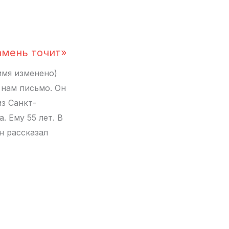
амень точит»
имя изменено)
 нам письмо. Он
из Санкт-
. Ему 55 лет. В
н рассказал