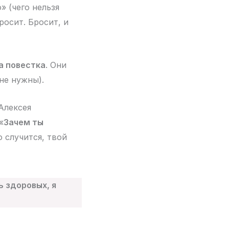
» (чего нельзя
росит. Бросит, и
а повестка
. Они
 не нужны).
Алексея
«
Зачем ты
о случится, твой
 здоровых, я