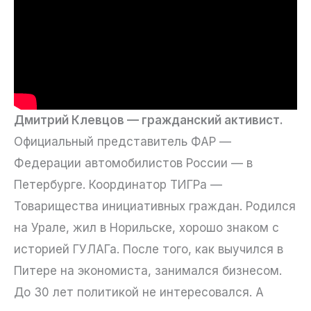
Дмитрий Клевцов — гражданский активист.
Официальный представитель ФАР —
Федерации автомобилистов России — в
Петербурге. Координатор ТИГРа —
Товарищества инициативных граждан. Родился
на Урале, жил в Норильске, хорошо знаком с
историей ГУЛАГа. После того, как выучился в
Питере на экономиста, занимался бизнесом.
До 30 лет политикой не интересовался. А