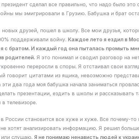
 президент сделал все правильно, что надо было это 
войны мы эмигрировали в Грузию. Бабушка и брат ост
 новых друзей, пошел в школу. Все мои друзья, котор
100% поддерживали войну.
Каждое лето я ездил в Мос
я с братом. И каждый год она пыталась промыть мне
ив родителей.
Я это понимал и сводил разговор на нет
ткровенно переросли в споры. Я отстаивал свои взгля
ый говорит цитатами из ящика, невозможно представ
а эти два года моя бабушка начала заниматься провла
делать презентации, ездить в школы и рассказывать 
и в телевизоре.
в России становится все хуже и хуже. Все почему-то 
 не хотят анализировать информацию. Я решил больше
ю или слушаю.
Я не понимаю ненависть людей к украи