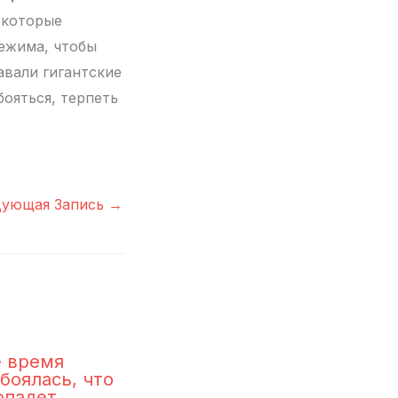
, которые
режима, чтобы
авали гигантские
бояться, терпеть
дующая Запись
→
 время
боялась, что
опадет