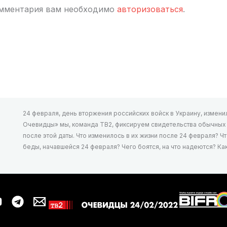
омментария вам необходимо
авторизоваться
.
24 февраля, день вторжения российских войск в Украину, изменил 
Очевидцы» мы, команда ТВ2, фиксируем свидетельства обычных л
после этой даты. Что изменилось в их жизни после 24 февраля? Ч
беды, начавшейся 24 февраля? Чего боятся, на что надеются? К