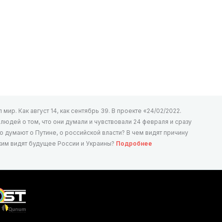
мир. Как август 14, как сентябрь 39. В проекте «24/02/2022.
юдей о том, что они думали и чувствовали 24 февраля и сразу
то думают о Путине, о российской власти? В чем видят причину
аким видят будущее России и Украины?
Подробнее