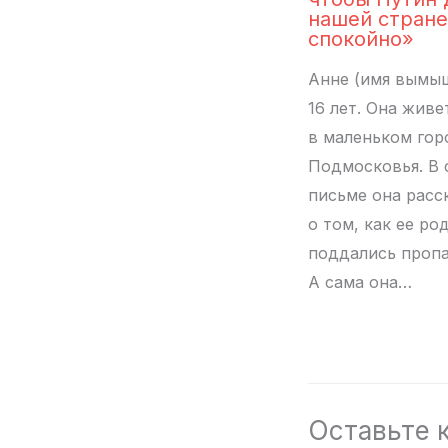
нашей стране
спокойно»
Анне (имя вымы
16 лет. Она живе
в маленьком гор
Подмосковья. В 
письме она расс
о том, как ее ро
поддались пропа
А сама она…
Оставьте 