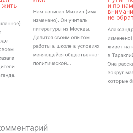
 жить
и по нам
внимани
Нам написал Михаил (имя
не обра
изменено). Он учитель
шленное)
литературы из Москвы.
Александр
т
Делится своим опытом
изменено) 
оде
работы в школе в условиях
живет на 
своем
меняющейся общественно-
в Таракли
казала
политической…
Она расска
дители
вокруг ма
ганде.
которые б
комментарий