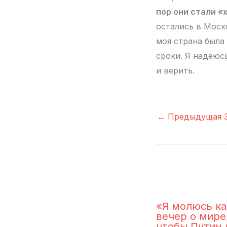
пор они стали «
остались в Моск
моя страна была
сроки. Я надеюсь
и верить.
←
Предыдущая З
«Я молюсь к
вечер о мире,
чтобы Путин 