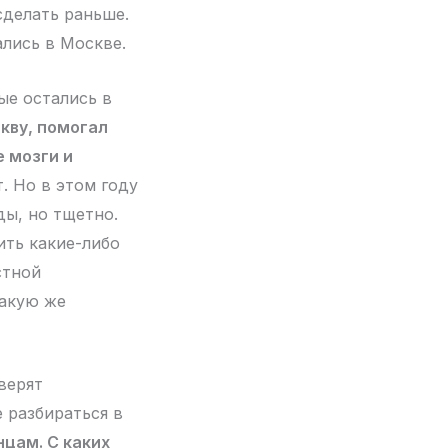
сделать раньше.
ались в Москве.
ые остались в
кву, помогал
 мозги и
. Но в этом году
ды, но тщетно.
ить какие-либо
стной
такую же
верят
 разбираться в
нцам. С каких