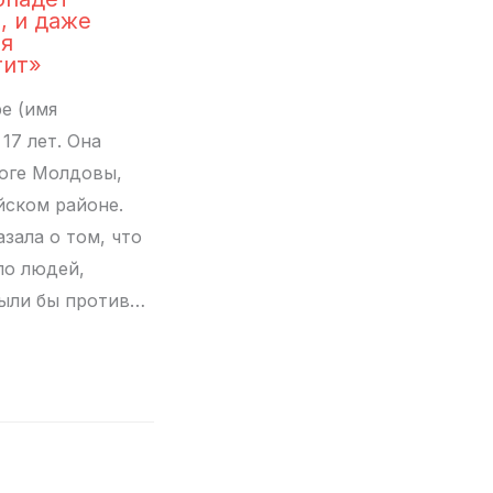
, и даже
я
тит»
е (имя
17 лет. Она
юге Молдовы,
йском районе.
зала о том, что
ло людей,
ыли бы против…