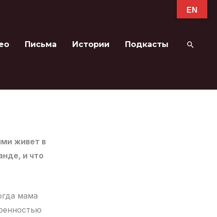
EN
ео
Письма
Истории
Подкасты
Поиск
ями живет в
анде, и что
огда мама
еренностью