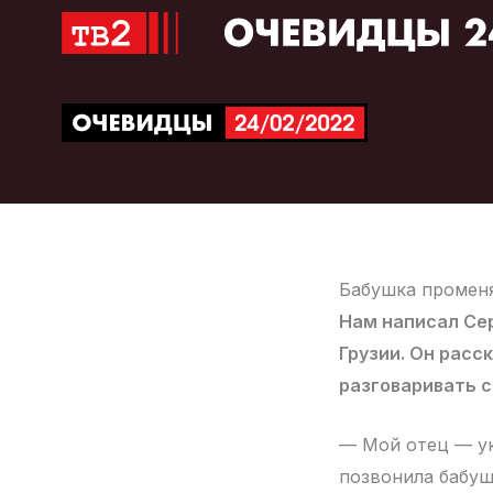
Перейти
к
содержимому
Бабушка промен
Нам написал Сер
Грузии. Он расс
разговаривать с
— Мой отец — ук
позвонила бабуш